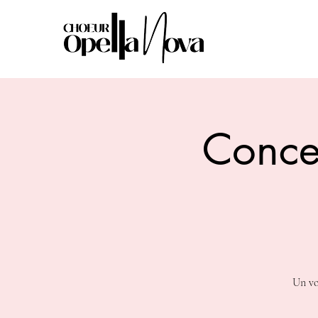
Concer
Un vo