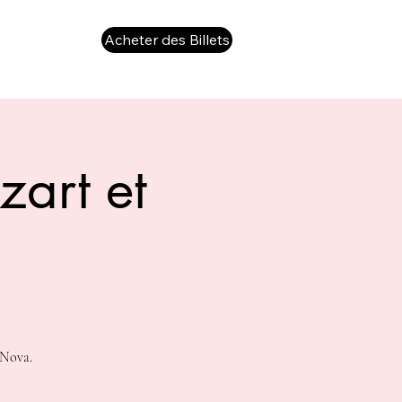
Acheter des Billets
zart et
 Nova.