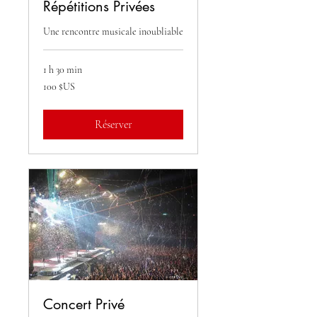
Répétitions Privées
Une rencontre musicale inoubliable
1 h 30 min
100
100 $US
dollars
des
États-
Unis
Réserver
Concert Privé