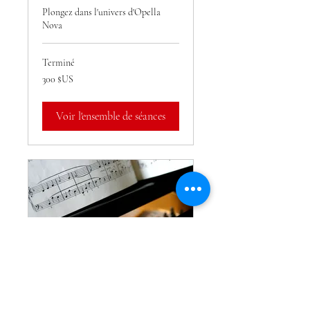
Plongez dans l'univers d'Opella
Nova
Terminé
300
300 $US
dollars
des
États-
Unis
Voir l'ensemble de séances
Atelier Chant A